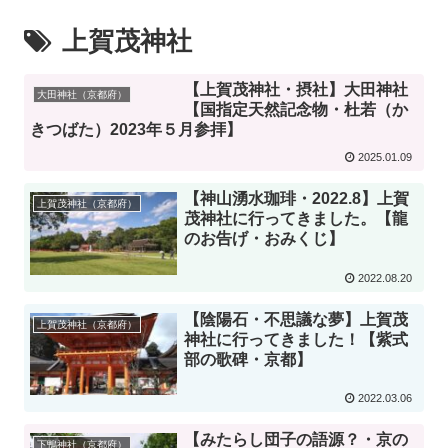
上賀茂神社
【上賀茂神社・摂社】大田神社
大田神社（京都府）
【国指定天然記念物・杜若（か
きつばた）2023年５月参拝】
2025.01.09
【神山湧水珈琲・2022.8】上賀
上賀茂神社（京都府）
茂神社に行ってきました。【龍
のお告げ・おみくじ】
2022.08.20
【陰陽石・不思議な夢】上賀茂
上賀茂神社（京都府）
神社に行ってきました！【紫式
部の歌碑・京都】
2022.03.06
【みたらし団子の語源？・京の
下鴨神社（京都府）