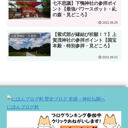
七不思議】下鴨神社の参拝ポイ
ント【最強パワースポット・糺
の森・見どころ】
2021.06.25
【紫式部が縁結び祈願！？】上
上賀茂神社（京都府）
賀茂神社の参拝ポイント【国宝
本殿・特別参拝・見どころ】
2021.06.01
にほんブログ村