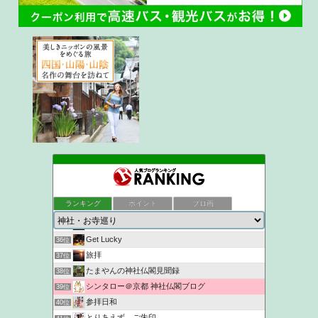
生活のヒント
32位
ukokkeiの徒然草2
33位
ランキング
ポイント
ブロ画
『いつの間にやら御朱印ブログ。』
34位
京都観光なら京都散歩道
35位
Get Lucky
36位
旅拝
37位
たまやんの神社仏閣見聞録
38位
シンタロー＠京都 神社仏閣ブログ
39位
参拝日和
40位
とりあえず、ご朱印