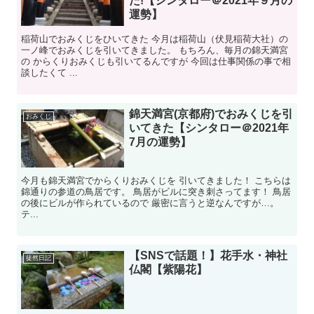
た!【シンタロー＠2021年９月の
運勢】
稲荷山でおみくじをひいてきた 今月は稲荷山（伏見稲荷大社）の
一ノ峰でおみくじを引いてきました。 もちろん、毎月の錦天満宮
の からくりおみくじも引いてるんですが 今回は仕事関係の事で相
談したくて ...
錦天満宮(京都府)でおみくじを引
おみくじ
いてきた【シンタロー＠2021年
7月の運勢】
今月も錦天満宮でからくりおみくじを 引いてきました！ こちらは
錦通りの参道の鳥居です。 鳥居がビルに突き刺さってます！ 鳥居
の後にビルが作られているので 厳密に言うと逆なんですが…。
テ...
【SNSで話題！】花手水・神社
徒然日記
仏閣【紫陽花】