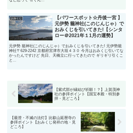
【パワースポット☆丹後一宮 】
おみくじ
元伊勢 籠神社(このじんじゃ）で
おみくじを引いてきた!【シンタ
ロー＠2021年１1月の運勢】
元伊勢 籠神社(このじんじゃ）でおみくじを引いてきた! 元伊勢籠
神社〒629-2242 京都府宮津市大垣４３０ 今月はおみくじ引いてな
かったんですけど 先日、天橋立に行ってきたので ギリギリ引くこ
と...
【紫式部が縁結び祈願！？】上賀茂神
社の参拝ポイント【国宝本殿・特別参
拝・見どころ】
【最澄・不滅の法灯】比叡山延暦寺の
参拝ポイント【おみくじ発祥の地・見
どころ】