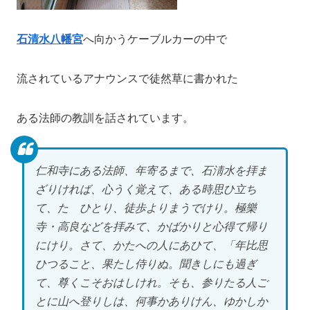
石清水八幡宮
へ向かうケーブルカーの中で
流されているアナウンスで徒然草に書かれた
ある法師の教訓を話されています。
仁和寺にある法師、年寄るまで、石淸水を拝ま
ざりければ、心うく覚えて、ある時思ひ立ち
て、たゞひとり、徒歩よりまうでけり。極樂
寺・高良などを拝みて、かばかりと心得て帰り
にけり。さて、かたへの人にあひて、「年比思
ひつること、果たし侍りぬ。聞きしにも過ぎ
て、尊くこそおはしけれ。そも、参りたる人ご
とに山へ登りしは、何事かありけん、ゆかしか