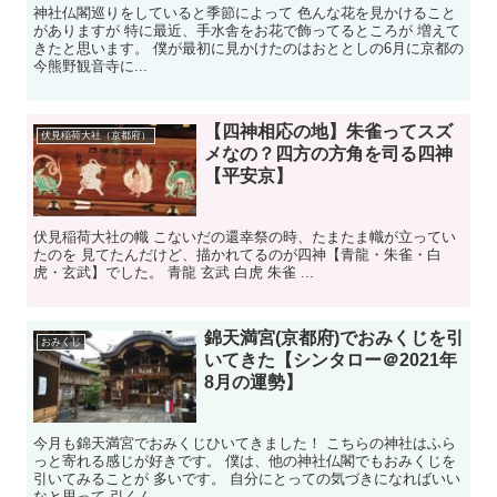
神社仏閣巡りをしていると季節によって 色んな花を見かけること
がありますが 特に最近、手水舎をお花で飾ってるところが 増えて
きたと思います。 僕が最初に見かけたのはおととしの6月に京都の
今熊野観音寺に...
【四神相応の地】朱雀ってスズ
伏見稲荷大社（京都府）
メなの？四方の方角を司る四神
【平安京】
伏見稲荷大社の幟 こないだの還幸祭の時、たまたま幟が立ってい
たのを 見てたんだけど、描かれてるのが四神【青龍・朱雀・白
虎・玄武】でした。 青龍 玄武 白虎 朱雀 ...
錦天満宮(京都府)でおみくじを引
おみくじ
いてきた【シンタロー＠2021年
8月の運勢】
今月も錦天満宮でおみくじひいてきました！ こちらの神社はふら
っと寄れる感じが好きです。 僕は、他の神社仏閣でもおみくじを
引いてみることが 多いです。 自分にとっての気づきになればいい
なと思って 引くん...