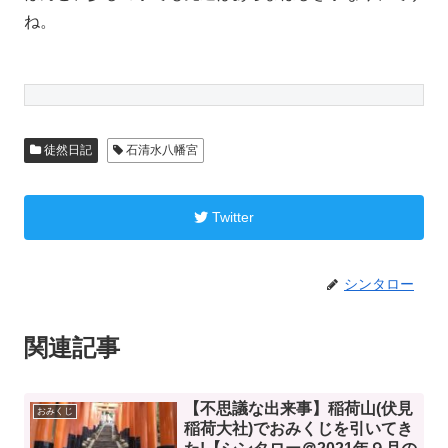
ね。
徒然日記
石清水八幡宮
Twitter
シンタロー
関連記事
【不思議な出来事】稲荷山(伏見
おみくじ
稲荷大社)でおみくじを引いてき