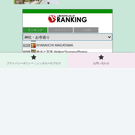
生活のヒント
34位
ukokkeiの徒然草2
35位
ランキング
ポイント
ブロ画
かめちゃんの日記
36位
京都観光なら京都散歩道
37位
NYANKICHI MAGATAMA
38位
散歩と写真 Walker'SceneryPhotos
39位
いい旅 姫気分.:*･゜
40位
プライバシーポリシー｜シンタローのブログ
お問い合わせ
シンタロー＠京都 神社仏閣ブログ
41位
御朱印巡りとお散歩ブログ
42位
参拝日和
43位
神社ヲタク建築士が語る家族円満パワーチャージ神社浴
44位
とりあえず、ご朱印
45位
このカテゴリを全て表示
いろいろ神社にいってみよ
46位
参加する
お出かけ日記
47位
このブログに投票する
旅拝
48位