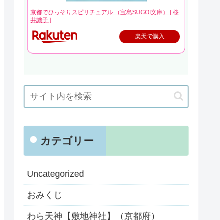
京都でひっそりスピリチュアル （宝島SUGOI文庫） [ 桜
井識子 ]
楽天で購入
カテゴリー
Uncategorized
おみくじ
わら天神【敷地神社】（京都府）