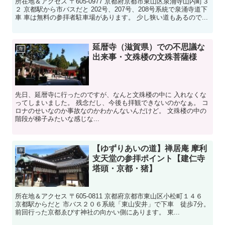
所在地＆アクセス 〒605-0977 京都府京都市東山区泉涌寺山内町３
２ 京都駅から市バスだと 202号、207号、208号系統で泉涌寺道下
車 車は無料の参拝者駐車場があります。 少し狭い道もあるので...
延暦寺（滋賀県）での不思議な
寺
出来事・文殊楼の文殊菩薩様
先日、延暦寺に行ったのですが、なんと文殊楼の中に 入れなくな
ってしまいました。 残念だし、今後も拝観できないのかなぁ。 コ
ロナのせいなのか事故なのかわかんないんだけど。 文殊楼の中の
階段が梯子みたいな感じな...
【ゆずりあいの道】禅居庵 摩利
寺
支天堂の参拝ポイント【建仁寺
塔頭・京都・猪】
所在地＆アクセス 〒605-0811 京都府京都市東山区小松町１４６
京都駅からだと 市バス２０６系統「東山安井」で下車 徒歩7分。
前回行った京都ゑびす神社の向かい側にあります。 東...