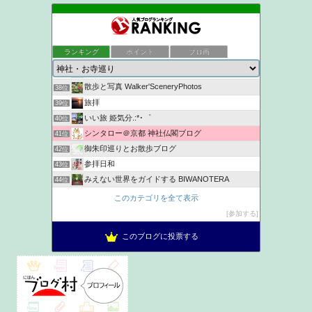
かめちゃんの日記
34位
ukokkeiの徒然草2
35位
ランキング
ポイント
ブロ画
京都観光なら京都散歩道
36位
NYANKICHI MAGATAMA
37位
散歩と写真 Walker'SceneryPhotos
38位
旅拝
39位
いい旅 姫気分.:*･゜
40位
シンタロー＠京都 神社仏閣ブログ
41位
御朱印巡りとお散歩ブログ
42位
参拝日和
43位
みえない世界をガイドする BIWANOTERA
44位
神社ヲタク建築士が語る家族円満パワーチャージ神社浴
45位
このカテゴリを全て表示
とりあえず、ご朱印
46位
参加する
お出かけ日記
47位
このブログに投票する
きものうた
48位