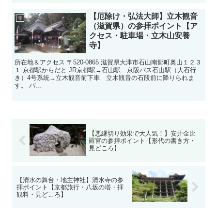
【厄除け・弘法大師】立木観音
寺
（滋賀県）の参拝ポイント【ア
クセス・駐車場・立木山安養
寺】
所在地＆アクセス 〒520-0865 滋賀県大津市石山南郷町奥山１２３
１ 京都駅からだと JR京都駅→石山駅 京阪バス石山駅（大石行
き）4号系統→立木観音前下車 立木観音の石段前に降りられま
す。 バ...
【悪縁切り効果で大人気！】安井金比
羅宮の参拝ポイント【形代の書き方・
見どころ】
【清水の舞台・地主神社】清水寺の参
拝ポイント【京都旅行・八坂の塔・拝
観料・見どころ】