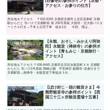
(石像寺)の参拝ポイント【京都・
アクセス・お参りの仕方】
所在地＆アクセス 〒602-8305 京都府京都市上京区花車町 京都
駅からだと 市バスで京都駅前 発 206号系統 大徳寺・北大路バスタ
ーミナル行き→千本上立売下車 徒歩1分 今回、僕は...
【永観、おそし・みかえり阿弥
寺
陀】永観堂（禅林寺）の参拝ポ
イント【青もみじ・京都旅行・
アクセス】
所在地＆アクセス 〒606-8445 京都市左京区永観堂町４８ 京都駅
からだと 市バス5号系統 岡崎公園 平安神宮 銀閣寺･岩倉行きで
京都駅前→南禅寺・永観堂道下車徒歩３分 ...
【ぼけ封じ・頭の観音さま】今
今熊野観音寺（京都府）
熊野観音寺の参拝ポイント【西
国三十三ヶ所観音霊場十五番】