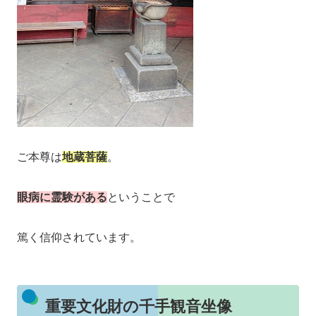
ご本尊は
地蔵菩薩
。
眼病に霊験がある
ということで
篤く信仰されています。
重要文化財の千手観音坐像