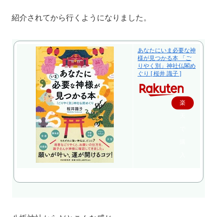
紹介されてから行くようになりました。
あなたにいま必要な神
様が見つかる本 「ご
りやく別」神社仏閣め
ぐり [ 桜井 識子 ]
楽
天
で
購
入