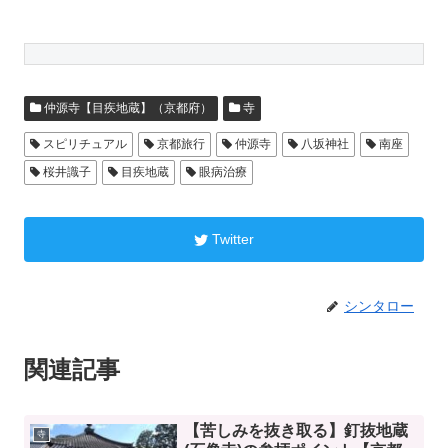
仲源寺【目疾地蔵】（京都府）
寺
スピリチュアル
京都旅行
仲源寺
八坂神社
南座
桜井識子
目疾地蔵
眼病治療
Twitter
シンタロー
関連記事
【苦しみを抜き取る】釘抜地蔵
寺