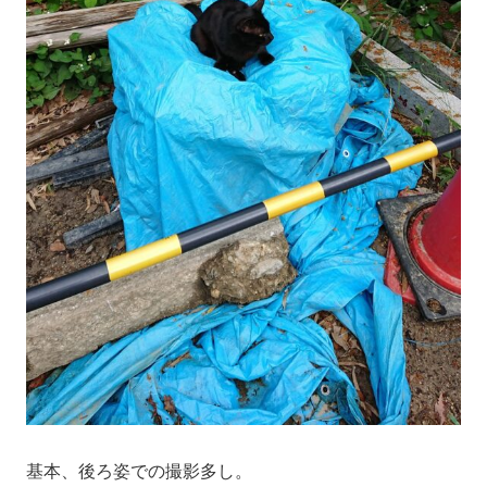
基本、後ろ姿での撮影多し。