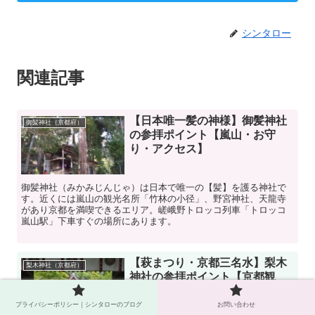
シンタロー
関連記事
【日本唯一髪の神様】御髪神社
御髪神社（京都府）
の参拝ポイント【嵐山・お守
り・アクセス】
御髪神社（みかみじんじゃ）は日本で唯一の【髪】を護る神社で
す。近くには嵐山の観光名所「竹林の小径」、野宮神社、天龍寺
があり京都を満喫できるエリア。嵯峨野トロッコ列車「トロッコ
嵐山駅」下車すぐの場所にあります。
【萩まつり・京都三名水】梨木
梨木神社（京都府）
神社の参拝ポイント【京都観
光・駐車場】
プライバシーポリシー｜シンタローのブログ
お問い合わせ