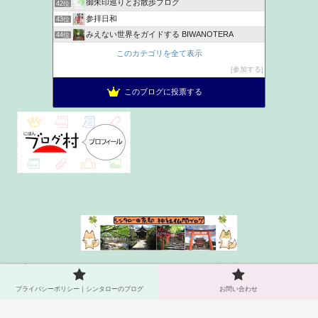
御朱印巡りとお散歩ブログ
42位
参拝日和
43位
みえない世界をガイドする BIWANOTERA
44位
神社ヲタク建築士が語る家族円満パワーチャージ神社浴
45位
このカテゴリを全て表示
とりあえず、ご朱印
46位
参加する
お出かけ日記
47位
このブログに投票する
きものうた
48位
プライバシーポリシー｜シンタ
お問い合わせ
ローのブログ
プライバシーポリシー｜シンタローのブログ
お問い合わせ
© 2021 シンタロー＠京都 神社仏閣ブログ.