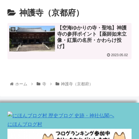
神護寺（京都府）
【空海ゆかりの寺・聖地】神護
寺
寺の参拝ポイント【薬師如来立
像・紅葉の名所・かわらけ投
げ】
2023.05.02
ホーム
寺
神護寺（京都府）
にほんブログ村