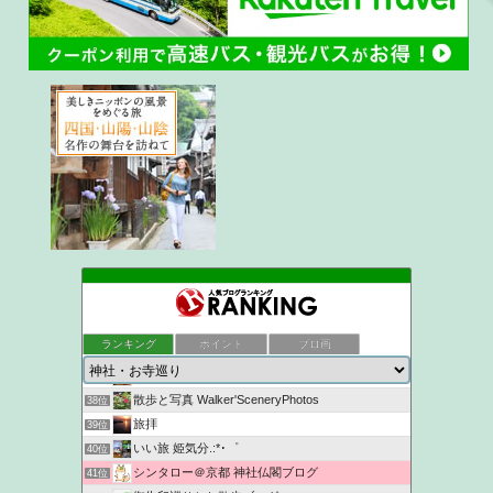
かめちゃんの日記
34位
ukokkeiの徒然草2
35位
ランキング
ポイント
ブロ画
京都観光なら京都散歩道
36位
NYANKICHI MAGATAMA
37位
散歩と写真 Walker'SceneryPhotos
38位
旅拝
39位
いい旅 姫気分.:*･゜
40位
シンタロー＠京都 神社仏閣ブログ
41位