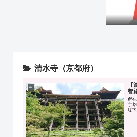
清水寺（京都府）
【
寺
都
所在
京都
坂下