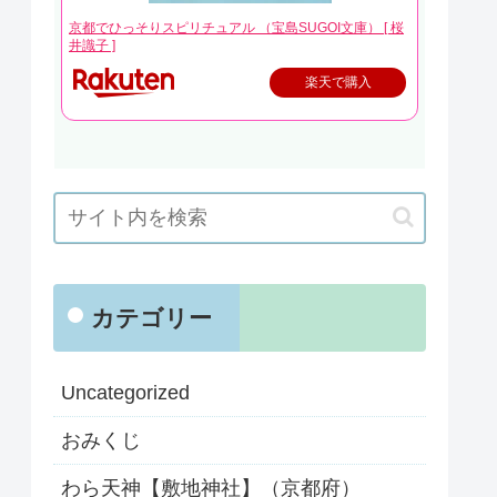
京都でひっそりスピリチュアル （宝島SUGOI文庫） [ 桜
井識子 ]
楽天で購入
カテゴリー
Uncategorized
おみくじ
わら天神【敷地神社】（京都府）