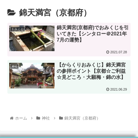
錦天満宮（京都府）
錦天満宮(京都府)でおみくじを引
おみくじ
いてきた【シンタロー＠2021年
7月の運勢】
2021.07.28
【からくりおみくじ】錦天満宮
神社
の参拝ポイント【京都☆ご利益
☆見どころ・大願梅・錦の水】
2021.06.29
ホーム
神社
錦天満宮（京都府）