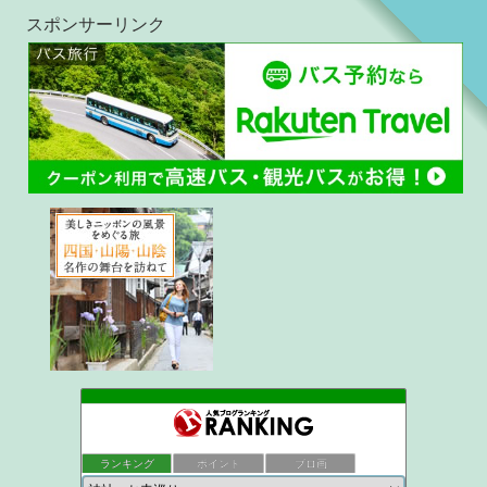
スポンサーリンク
ukokkeiの徒然草2
34位
かめちゃんの日記
35位
ランキング
ポイント
ブロ画
京都観光なら京都散歩道
36位