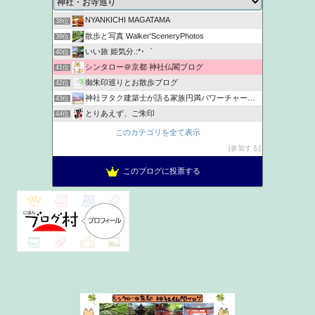
Get Lucky
37位
NYANKICHI MAGATAMA
38位
散歩と写真 Walker'SceneryPhotos
39位
いい旅 姫気分.:*･゜
40位
シンタロー＠京都 神社仏閣ブログ
41位
御朱印巡りとお散歩ブログ
42位
神社ヲタク建築士が語る家族円満パワーチャージ神社浴
43位
とりあえず、ご朱印
44位
いろいろ神社にいってみよ
45位
このカテゴリを全て表示
旅拝
46位
参加する
さちの太宰府案内 | 福岡県太宰府市の観光やカフェを紹介
47位
このブログに投票する
おまめとてんぽー神社仏閣めぐり旅
48位