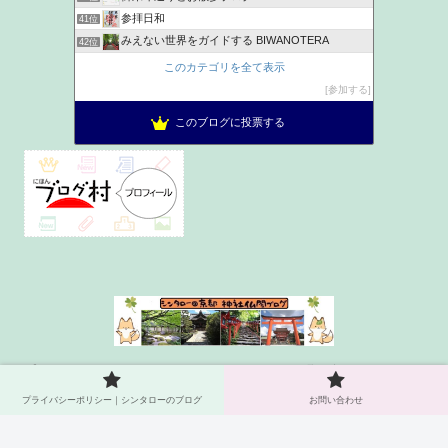
参拝日和
41位
みえない世界をガイドする BIWANOTERA
42位
とりあえず、ご朱印
43位
このカテゴリを全て表示
神社ヲタク建築士が語る家族円満パワーチャージ神社浴
44位
参加する
お出かけ日記
45位
このブログに投票する
旅拝
46位
プライバシーポリシー｜シンタ
お問い合わせ
ローのブログ
プライバシーポリシー｜シンタローのブログ
お問い合わせ
© 2021 シンタロー＠京都 神社仏閣ブログ.