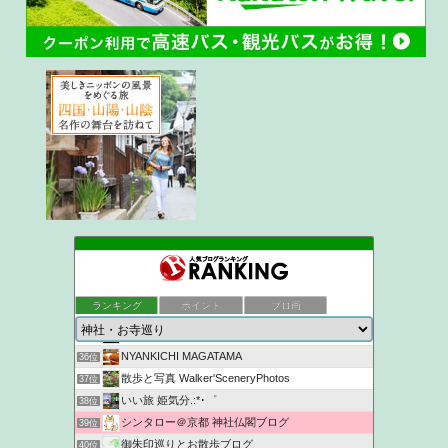
Get Lucky
32位
和泉有季の『仏像ジプシー』
33位
ランキング
ポイント
ブロ画
ukokkeiの徒然草2
34位
京都観光なら京都散歩道
35位
NYANKICHI MAGATAMA
36位
散歩と写真 Walker'SceneryPhotos
37位
いい旅 姫気分.:*･゜
38位
シンタロー＠京都 神社仏閣ブログ
39位
御朱印巡りとお散歩ブログ
40位