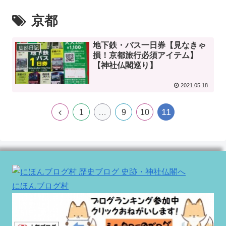
京都
地下鉄・バス一日券【見なきゃ
徒然日記
損！京都旅行必須アイテム】
【神社仏閣巡り】
2021.05.18
11
1
…
9
10
にほんブログ村