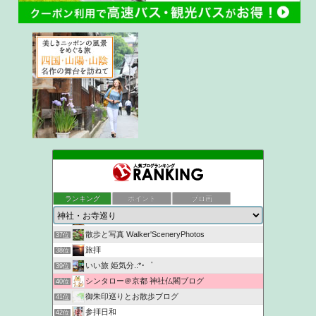
Get Lucky
33位
ukokkeiの徒然草2
34位
ランキング
ポイント
ブロ画
京都観光なら京都散歩道
35位
NYANKICHI MAGATAMA
36位
散歩と写真 Walker'SceneryPhotos
37位
旅拝
38位
いい旅 姫気分.:*･゜
39位
シンタロー＠京都 神社仏閣ブログ
40位
御朱印巡りとお散歩ブログ
41位
参拝日和
42位