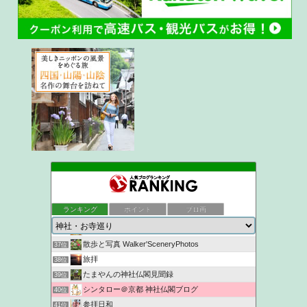
ukokkeiの徒然草2
33位
『いつの間にやら御朱印ブログ。』
34位
ランキング
ポイント
ブロ画
京都観光なら京都散歩道
35位
Get Lucky
36位
散歩と写真 Walker'SceneryPhotos
37位
旅拝
38位
たまやんの神社仏閣見聞録
39位
シンタロー＠京都 神社仏閣ブログ
40位
参拝日和
41位