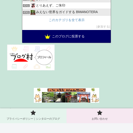
とりあえず、ご朱印
42位
みえない世界をガイドする BIWANOTERA
43位
お出かけ日記
44位
このカテゴリを全て表示
さちの太宰府案内 | 福岡県太宰府市の観光やカフェを紹介
45位
参加する
かめちゃんの日記
46位
このブログに投票する
気ままな旅行・歴史ブログ
47位
プライバシーポリシー｜シンタ
お問い合わせ
ローのブログ
プライバシーポリシー｜シンタローのブログ
お問い合わせ
© 2021 シンタロー＠京都 神社仏閣ブログ.