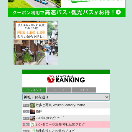
かめちゃんの日記
34位
ukokkeiの徒然草2
35位
ランキング
ポイント
ブロ画
京都観光なら京都散歩道
36位
NYANKICHI MAGATAMA
37位
散歩と写真 Walker'SceneryPhotos
38位
旅拝
39位
いい旅 姫気分.:*･゜
40位
シンタロー＠京都 神社仏閣ブログ
41位
御朱印巡りとお散歩ブログ
42位