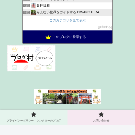
参拝日和
43位
みえない世界をガイドする BIWANOTERA
44位
神社ヲタク建築士が語る家族円満パワーチャージ神社浴
45位
このカテゴリを全て表示
とりあえず、ご朱印
46位
参加する
お出かけ日記
47位
このブログに投票する
きものうた
48位
プライバシーポリシー｜シンタ
お問い合わせ
ローのブログ
プライバシーポリシー｜シンタローのブログ
お問い合わせ
© 2021 シンタロー＠京都 神社仏閣ブログ.