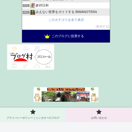
参拝日和
43位
みえない世界をガイドする BIWANOTERA
44位
神社ヲタク建築士が語る家族円満パワーチャージ神社浴
45位
このカテゴリを全て表示
とりあえず、ご朱印
46位
参加する
お出かけ日記
47位
このブログに投票する
きものうた
48位
プライバシーポリシー｜シンタ
お問い合わせ
ローのブログ
プライバシーポリシー｜シンタローのブログ
お問い合わせ
© 2021 シンタロー＠京都 神社仏閣ブログ.