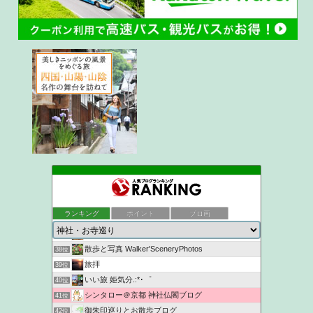
かめちゃんの日記
34位
ukokkeiの徒然草2
35位
ランキング
ポイント
ブロ画
京都観光なら京都散歩道
36位
NYANKICHI MAGATAMA
37位
散歩と写真 Walker'SceneryPhotos
38位
旅拝
39位
いい旅 姫気分.:*･゜
40位
シンタロー＠京都 神社仏閣ブログ
41位
御朱印巡りとお散歩ブログ
42位